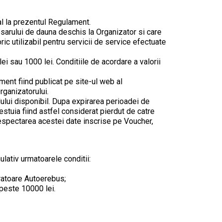
al la prezentul Regulament.
dosarului de dauna deschis la Organizator si care
c utilizabil pentru servicii de service efectuate
ei sau 1000 lei. Conditiile de acordare a valorii
ment fiind publicat pe site-ul web al
ganizatorului.
dului disponibil. Dupa expirarea perioadei de
cestuia fiind astfel considerat pierdut de catre
 respectarea acestei date inscrise pe Voucher,
ulativ urmatoarele conditii:
aratoare Autoerebus;
 peste 10000 lei.