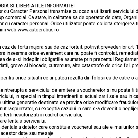
GIA SI LIBERTATILE INFORMATIEI
r cu Caracter Personal transmise cu ocazia utilizarii serviciului
scop comercial. Ca atare, in calitatea sa de operator de date, Org
r cu caracter personal. Orice utilizator poate solicita stergerea 
aginii web www.autoerebus.ro
caz de forta majora sau de caz fortuit, potrivit prevederilor art. 
ra inseamna orice eveniment care nu poate fi controlat, remediat 
atea de a-si indeplini obligatiile asumate prin prezentul Regulame
undatii, greve si blocade, cutremure, alte catastrofe de orice fel,
pentru orice situatii ce ar putea rezulta din folosirea de catre o
eintrerupta a serviciului de emitere a voucherelor si nu poate fi t
ului, in special in timpul intretinerii si actualizarii sale sau i
ultima generatie destinate sa previna orice modificare frauduloas
inut raspunzator, cu exceptia cazului in care s-a dovedit o neglije
terti neautorizati in cadrul serviciului;
re lenta a serviciului;
accidentala a datelor care constituie voucherul sau ale e-mailurilor 
a acestor date sau mesaje.