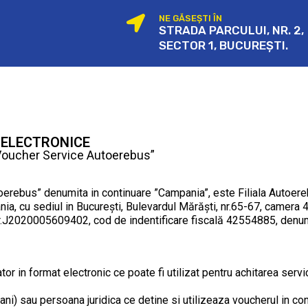
NE GĂSEȘTI ÎN
STRADA PARCULUI, NR. 2,
SECTOR 1, BUCUREȘTI.
ELECTRONICE
 „Voucher Service Autoerebus”
oerebus” denumita in continuare ”Campania”, este Filiala Autoereb
ia, cu sediul in București, Bulevardul Mărăști, nr.65-67, camera 4, 
nr.J2020005609402, cod de indentificare fiscală 42554885, denum
 in format electronic ce poate fi utilizat pentru achitarea servic
 ani) sau persoana juridica ce detine si utilizeaza voucherul in c