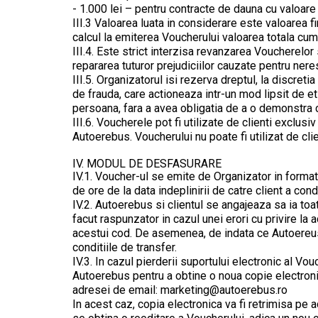
- 1.000 lei – pentru contracte de dauna cu valoare
III.3 Valoarea luata in considerare este valoarea f
calcul la emiterea Voucherului valoarea totala cum
III.4. Este strict interzisa revanzarea Voucherelor
repararea tuturor prejudiciilor cauzate pentru ner
III.5. Organizatorul isi rezerva dreptul, la discr
de frauda, care actioneaza intr-un mod lipsit de e
persoana, fara a avea obligatia de a o demonstra 
III.6. Voucherele pot fi utilizate de clienti exclus
Autoerebus. Voucherului nu poate fi utilizat de cl
IV. MODUL DE DESFASURARE
IV.1. Voucher-ul se emite de Organizator in format 
de ore de la data indeplinirii de catre client a con
IV.2. Autoerebus si clientul se angajeaza sa ia toa
facut raspunzator in cazul unei erori cu privire la ad
acestui cod. De asemenea, de indata ce Autoereus 
conditiile de transfer.
IV.3. In cazul pierderii suportului electronic al Vo
Autoerebus pentru a obtine o noua copie electronica
adresei de email: marketing@autoerebus.ro
In acest caz, copia electronica va fi retrimisa pe a