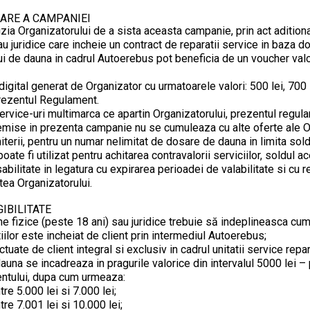
RARE A CAMPANIEI
cizia Organizatorului de a sista aceasta campanie, prin act adition
au juridice care incheie un contract de reparatii service in baza 
i de dauna in cadrul Autoerebus pot beneficia de un voucher valori
igital generat de Organizator cu urmatoarele valori: 500 lei, 700 l
prezentul Regulament.
rvice-uri multimarca ce apartin Organizatorului, prezentul regula
emise in prezenta campanie nu se cumuleaza cu alte oferte ale Or
miterii, pentru un numar nelimitat de dosare de dauna in limita sol
oate fi utilizat pentru achitarea contravalorii serviciilor, soldul a
abilitate in legatura cu expirarea perioadei de valabilitate si cu
tea Organizatorului.
GIBILITATE
ane fizice (peste 18 ani) sau juridice trebuie să indeplineasca cum
iilor este incheiat de client prin intermediul Autoerebus;
tuate de client integral si exclusiv in cadrul unitatii service rep
dauna se incadreaza in pragurile valorice din intervalul 5000 lei –
lientului, dupa cum urmeaza:
re 5.000 lei si 7.000 lei;
re 7.001 lei si 10.000 lei;