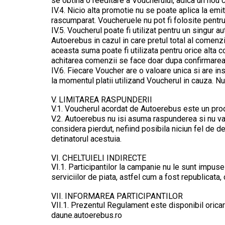
se obtina o reeditare a Voucherului, adica un nou 
IV.4. Nicio alta promotie nu se poate aplica la emi
rascumparat. Voucheruele nu pot fi folosite pentru
IV.5. Voucherul poate fi utilizat pentru un singur 
Autoerebus in cazul in care pretul total al comenz
aceasta suma poate fi utilizata pentru orice alta c
achitarea comenzii se face doar dupa confirmarea
IV.6. Fiecare Voucher are o valoare unica si are insc
la momentul platii utilizand Voucherul in cauza. Nu
V. LIMITAREA RASPUNDERII
V.1. Voucherul acordat de Autoerebus este un produ
V.2. Autoerebus nu isi asuma raspunderea si nu va i
considera pierdut, nefiind posibila niciun fel de 
detinatorul acestuia.
VI. CHELTUIELI INDIRECTE
VI.1. Participantilor la campanie nu le sunt impuse
serviciilor de piata, astfel cum a fost republicata, 
VII. INFORMAREA PARTICIPANTILOR
VII.1. Prezentul Regulament este disponibil oricaru
daune.autoerebus.ro