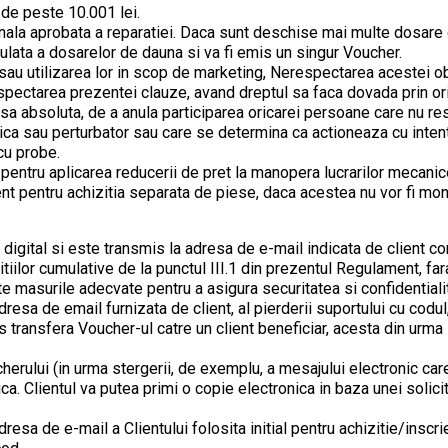
 de peste 10.001 lei.
inala aprobata a reparatiei. Daca sunt deschise mai multe dosare de
ulata a dosarelor de dauna si va fi emis un singur Voucher.
 sau utilizarea lor in scop de marketing, Nerespectarea acestei obl
espectarea prezentei clauze, avand dreptul sa faca dovada prin or
etia sa absoluta, de a anula participarea oricarei persoane care nu
tica sau perturbator sau care se determina ca actioneaza cu intent
cu probe.
iv pentru aplicarea reducerii de pret la manopera lucrarilor mecanic
ient pentru achizitia separata de piese, daca acestea nu vor fi mo
digital si este transmis la adresa de e-mail indicata de client co
ditiilor cumulative de la punctul III.1 din prezentul Regulament, f
te masurile adecvate pentru a asigura securitatea si confidentiali
resa de email furnizata de client, al pierderii suportului cu codul, 
transfera Voucher-ul catre un client beneficiar, acesta din urma
ucherului (in urma stergerii, de exemplu, a mesajului electronic car
. Clientul va putea primi o copie electronica in baza unei solicit
dresa de e-mail a Clientului folosita initial pentru achizitie/inscr