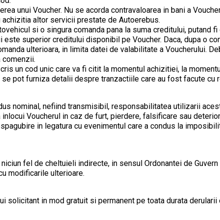
cod.
terea unui Voucher. Nu se acorda contravaloarea in bani a Voucheru
 achizitia altor servicii prestate de Autoerebus.
autovehicul si o singura comanda pana la suma creditului, putand fi
ii este superior creditului disponibil pe Voucher. Daca, dupa o 
omanda ulterioara, in limita datei de valabilitate a Voucherului. 
 comenzii.
ris un cod unic care va fi citit la momentul achizitiei, la momentul 
 se pot furniza detalii despre tranzactiile care au fost facute cu
s nominal, nefiind transmisibil, responsabilitatea utilizarii aces
nlocui Voucherul in caz de furt, pierdere, falsificare sau deterior
despagubire in legatura cu evenimentul care a condus la imposibili
 niciun fel de cheltuieli indirecte, in sensul Ordonantei de Guver
cu modificarile ulterioare.
i solicitant in mod gratuit si permanent pe toata durata derularii