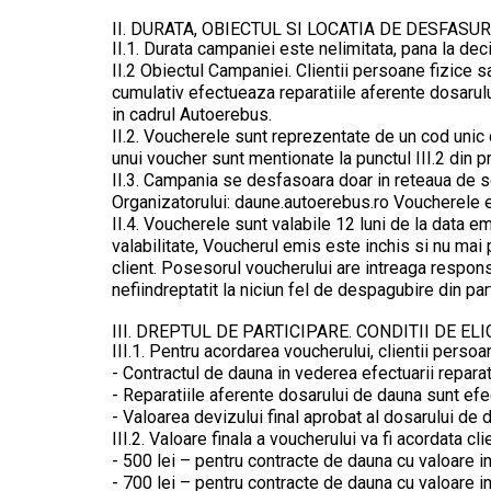
II. DURATA, OBIECTUL SI LOCATIA DE DESFASU
II.1. Durata campaniei este nelimitata, pana la de
II.2 Obiectul Campaniei. Clientii persoane fizice s
cumulativ efectueaza reparatiile aferente dosarulu
in cadrul Autoerebus.
II.2. Voucherele sunt reprezentate de un cod unic d
unui voucher sunt mentionate la punctul III.2 din 
II.3. Campania se desfasoara doar in reteaua de se
Organizatorului: daune.autoerebus.ro Voucherele 
II.4. Voucherele sunt valabile 12 luni de la data e
valabilitate, Voucherul emis este inchis si nu mai p
client. Posesorul voucherului are intreaga respons
nefiindreptatit la niciun fel de despagubire din par
III. DREPTUL DE PARTICIPARE. CONDITII DE ELI
III.1. Pentru acordarea voucherului, clientii perso
- Contractul de dauna in vederea efectuarii reparat
- Reparatiile aferente dosarului de dauna sunt efec
- Valoarea devizului final aprobat al dosarului de 
III.2. Valoare finala a voucherului va fi acordata c
- 500 lei – pentru contracte de dauna cu valoare int
- 700 lei – pentru contracte de dauna cu valoare int