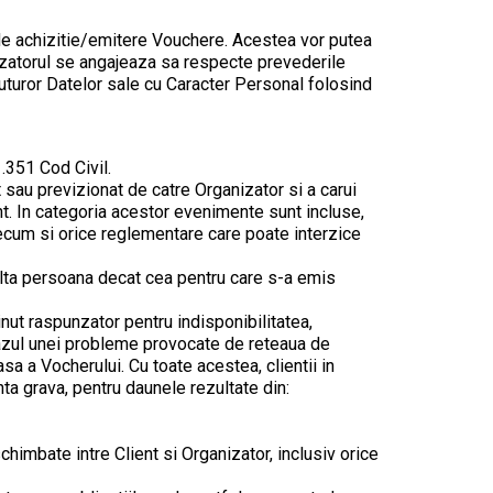
 de achizitie/emitere Vouchere. Acestea vor putea
anizatorul se angajeaza sa respecte prevederile
tuturor Datelor sale cu Caracter Personal folosind
1.351 Cod Civil.
sau previzionat de catre Organizator si a carui
nt. In categoria acestor evenimente sunt incluse,
 precum si orice reglementare care poate interzice
 alta persoana decat cea pentru care s-a emis
inut raspunzator pentru indisponibilitatea,
n cazul unei probleme provocate de reteaua de
a a Vocherului. Cu toate acestea, clientii in
nta grava, pentru daunele rezultate din:
schimbate intre Client si Organizator, inclusiv orice