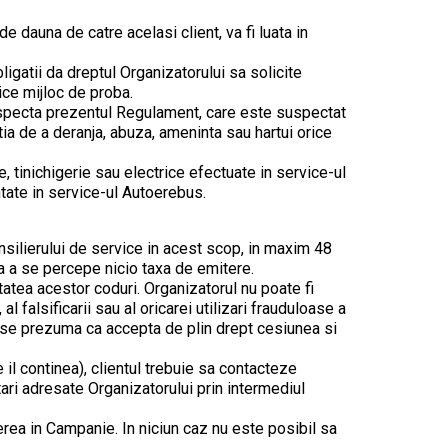
 dauna de catre acelasi client, va fi luata in
igatii da dreptul Organizatorului sa solicite
ice mijloc de proba.
 respecta prezentul Regulament, care este suspectat
ia de a deranja, abuza, ameninta sau hartui orice
e, tinichigerie sau electrice efectuate in service-ul
ntate in service-ul Autoerebus.
nsilierului de service in acest scop, in maxim 48
ara a se percepe nicio taxa de emitere.
tatea acestor coduri. Organizatorul nu poate fi
al falsificarii sau al oricarei utilizari frauduloase a
 se prezuma ca accepta de plin drept cesiunea si
e il continea), clientul trebuie sa contacteze
ari adresate Organizatorului prin intermediul
ierea in Campanie. In niciun caz nu este posibil sa