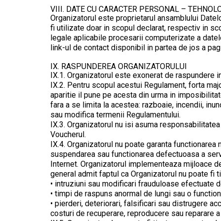
VIII. DATE CU CARACTER PERSONAL – TEHNOLO
Organizatorul este proprietarul ansamblului Datelo
fi utilizate doar in scopul declarat, respectiv in 
legale aplicabile procesarii computerizate a datelo
link-ul de contact disponibil in partea de jos a p
IX. RASPUNDEREA ORGANIZATORULUI
IX.1. Organizatorul este exonerat de raspundere in 
IX.2. Pentru scopul acestui Regulament, forta majo
aparitie il pune pe acesta din urma in imposibilit
fara a se limita la acestea: razboaie, incendii, in
sau modifica termenii Regulamentului.
IX.3. Organizatorul nu isi asuma responsabilitatea 
Voucherul.
IX.4. Organizatorul nu poate garanta functionarea n
suspendarea sau functionarea defectuoasa a servici
Internet. Organizatorul implementeaza mijloace de 
general admit faptul ca Organizatorul nu poate fi t
• intruziuni sau modificari frauduloase efectuate de 
• timpi de raspuns anormal de lungi sau o functiona
• pierderi, deteriorari, falsificari sau distrugere 
costuri de recuperare, reproducere sau reparare 